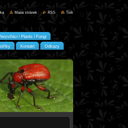
nka
Mapa stránek
RSS
Tisk
Nezvířáci / Plants / Fungi
stříky
Kontakt
Odkazy