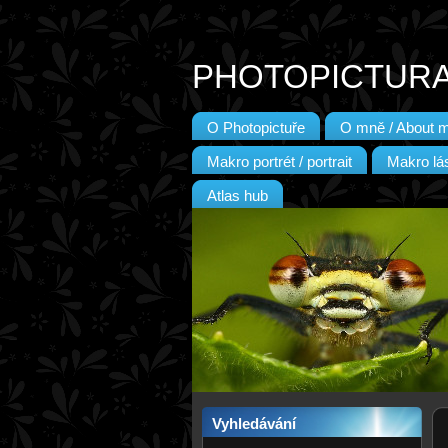
PHOTOPICTUR
O Photopictuře
O mně / About 
Makro portrét / portrait
Makro lás
Atlas hub
Vyhledávání