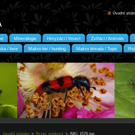
Úvodní strá
A
me
Mineralogie
Hmyzáci / Insect
Zvířáci / Animals
ka / love
Makro lov / hunting
Makro témata / Topic
Rej
Úvodní stránka
>
Ryzec smrkový
>
IMG_1576.jpg