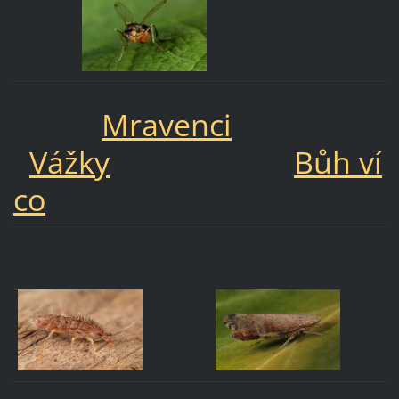
Mravenci
Vážky
Bůh ví
co