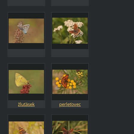
žluťásek
perleťovec
čičorečkový -
dvanáctitečný -
Colias hyale
Boloria selene
hyale