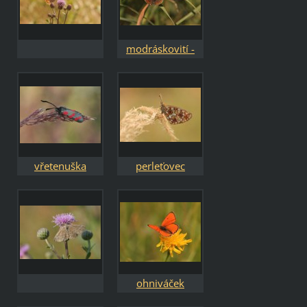
modráskovití -
Lycaenidae
vřetenuška
perleťovec
dvanáctitečný -
Boloria selene
ohniváček
černočárný -