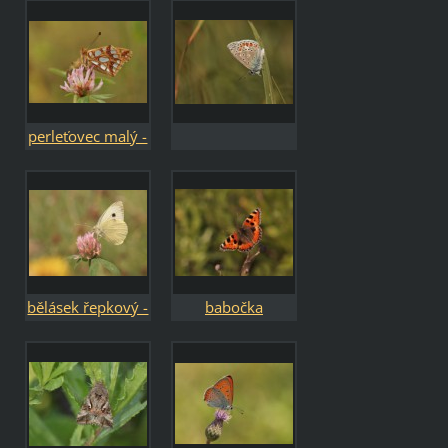
Lycaena dispar
perleťovec malý -
Issoria lathonia
bělásek řepkový -
babočka
Pieris napi
kopřivová - Aglais
urticae