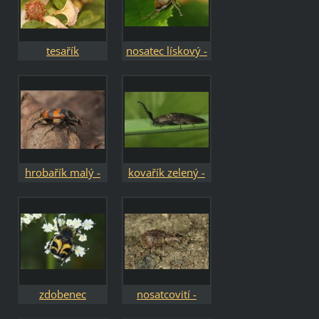
tesařík
nosatec lískový -
černošpičký -
Curculio nucum
Stenurella
melanura
hrobařík malý -
kovařík zelený -
Nicrophorus
Ctenicera
vespilloides
pectinicornis
zdobenec
nosatcovití -
skvrnitý - Trichius
Curculionidae