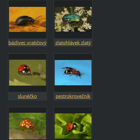
fasciatus
bázlivec vratičový
zlatohlávek zlatý
- Galeruca
- Cetonia aurata
tanaceti
slunéčko
pestrokrovečník
sedmitečné -
mravenčí -
Coccinella
Thanasimus
septempunctata
formicarius