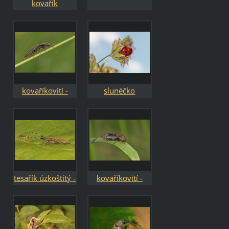
kovařík
lemovaný -
Dalopius
marginatus
kovaříkovití -
slunéčko
Elateridae
sedmitečné -
Coccinella
septempunctata
tesařík úzkoštítý -
kovaříkovití -
Agapanthia
Elateridae
villosoviridescens