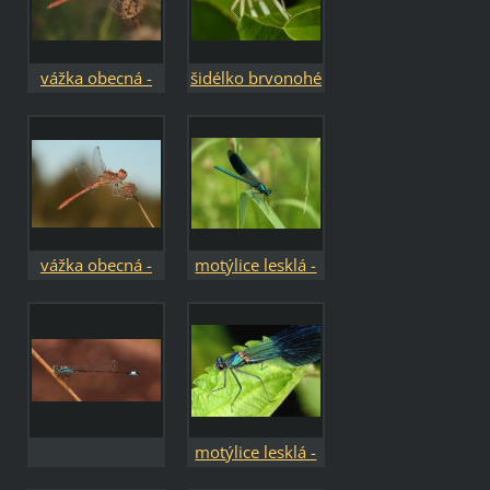
vážka obecná -
šidélko brvonohé
Sympetrum
- Platycnemis
vulgatum
pennipes
vážka obecná -
motýlice lesklá -
Sympetrum
Calopteryx
vulgatum
splendens
motýlice lesklá -
Calopteryx