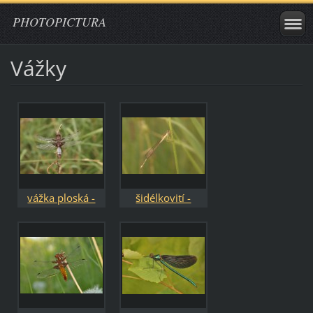
PHOTOPICTURA
Vážky
vážka ploská -
šidélkovití -
Libellula
Coenagrionidae
depressa / samec