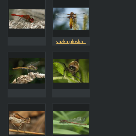
splendens
vážka ploská -
Libellula
depressa /
samice