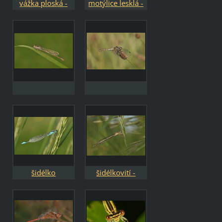
vážka ploská -
motýlice lesklá -
Libellula
Calopteryx
depressa /
splendens
samice
šidélko
šidélkovití -
páskované -
Coenagrionidae
Coenagrion
puella