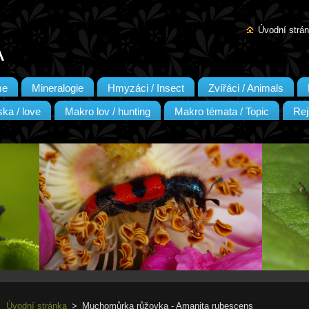
Úvodní strá
A
me
Mineralogie
Hmyzáci / Insect
Zvířáci / Animals
ka / love
Makro lov / hunting
Makro témata / Topic
Rej
Úvodní stránka
>
Muchomůrka růžovka - Amanita rubescens