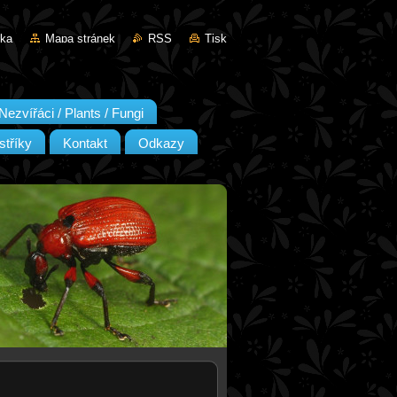
nka
Mapa stránek
RSS
Tisk
Nezvířáci / Plants / Fungi
stříky
Kontakt
Odkazy