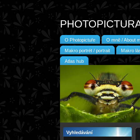
PHOTOPICTUR
O Photopictuře
O mně / About 
Makro portrét / portrait
Makro lás
Atlas hub
Vyhledávání