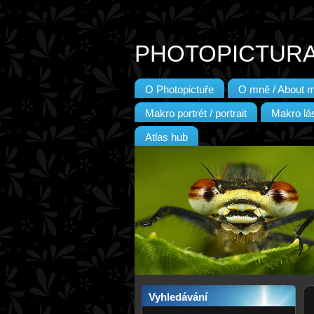
PHOTOPICTUR
O Photopictuře
O mně / About 
Makro portrét / portrait
Makro lás
Atlas hub
Vyhledávání