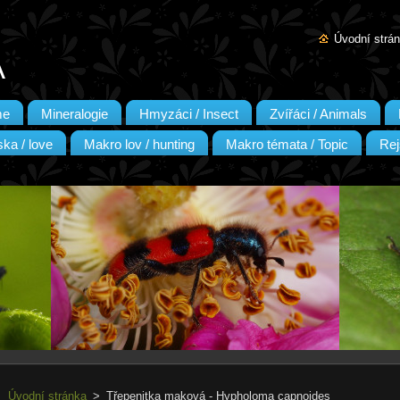
Úvodní strá
A
me
Mineralogie
Hmyzáci / Insect
Zvířáci / Animals
ka / love
Makro lov / hunting
Makro témata / Topic
Rej
Úvodní stránka
>
Třepenitka maková - Hypholoma capnoides