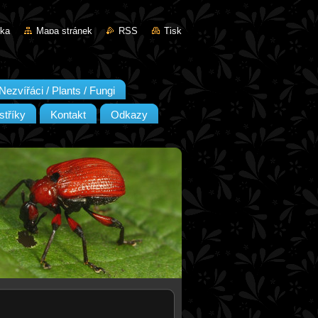
nka
Mapa stránek
RSS
Tisk
Nezvířáci / Plants / Fungi
stříky
Kontakt
Odkazy