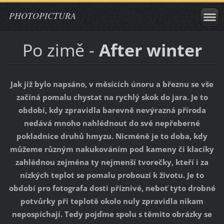
PHOTOPICTURA
Po zimě -
After winter
Jak již bylo napsáno, v měsících únoru a březnu se vše
začíná pomalu chystat na rychlý skok do jara. Je to
období, kdy zpravidla barevně nevýrazná příroda
nedává mnoho nahlédnout do své nepřeberné
pokladnice druhů hmyzu. Nicméně je to doba, kdy
můžeme různým nakukováním pod kameny či klacíky
zahlédnou zejména ty nejmenší tvorečky, kteří i za
nízkých teplot se pomalu probouzí k životu. Je to
období pro fotografa dosti příznivé, neboť tyto drobné
potvůrky při teplotě okolo nuly zpravidla nikam
nepospíchají. Tedy pojďme spolu s těmito obrázky se