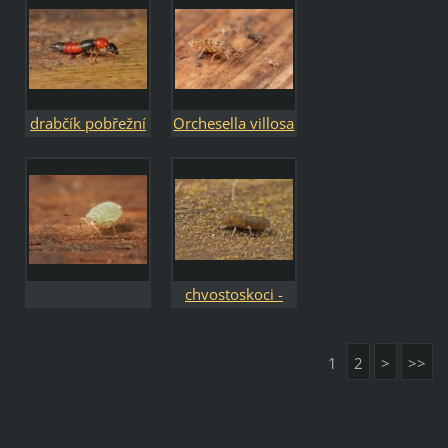
drabčík pobřežní
Orchesella villosa
- Paederus
riparius
chvostoskoci -
Collembola
1
2
>
>>