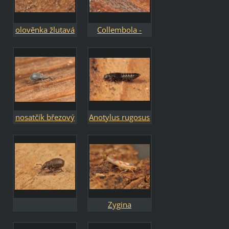
olověnka žlutavá
Collembola -
-
chvostoskoci
Pogonognathellu
s flavescens
nosatčík březový
Anotylus rugosus
- Betulapion
simile
Zygina
flammigera