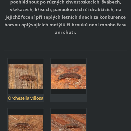
poohlédnout po různých chvostoskocích, švábech,
všekazech, křísech, pavoukovcích či drabčících, na
jejichž focení při teplých letních dnech za konkurence
barvou oplývajících motýlů či brouků není mnoho času
ani chuti.
Orchesella villosa