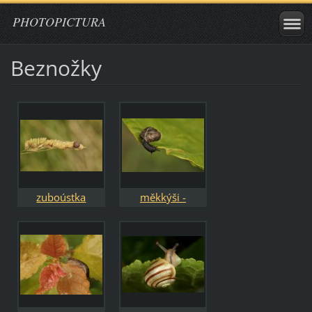
PHOTOPICTURA
Beznožky
zuboústka
měkkýši -
trojzubá -
Mollusca
Isognomostoma
isognomostomos