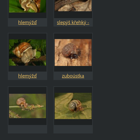
hlemýžď
slepýš křehký -
zahradní - Helix
Anguis fragilis
pomatia
hlemýžď
zuboústka
zahradní - Helix
trojzubá -
pomatia
Isognomostoma
isognomostomos