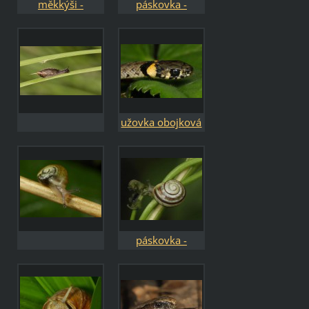
měkkýši -
páskovka -
Mollusca
Cepaea
užovka obojková
- Natrix natrix
páskovka -
Cepaea