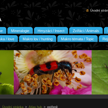
Úvodní strá
A
me
Mineralogie
Hmyzáci / Insect
Zvířáci / Animals
ka / love
Makro lov / hunting
Makro témata / Topic
Rej
Úvodní stránka
>
Atlas hub
>
pstřeně