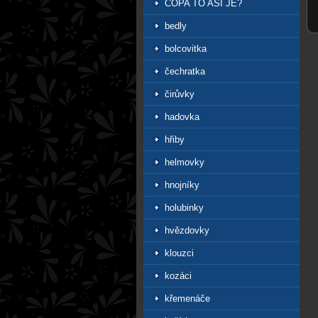
COPA TO ASI JE?
bedly
bolcovitka
čechratka
čirůvky
hadovka
hřiby
helmovky
hnojníky
holubinky
hvězdovky
klouzci
kozáci
křemenáče