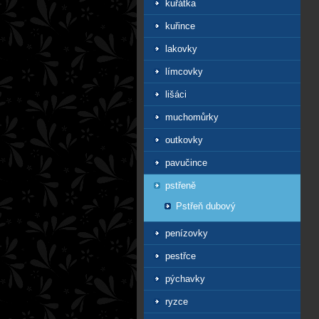
kuřátka
kuřince
lakovky
límcovky
lišáci
muchomůrky
outkovky
pavučince
pstřeně
Pstřeň dubový
penízovky
pestřce
pýchavky
ryzce