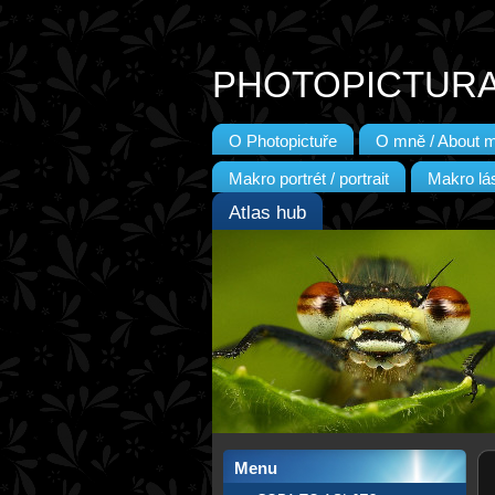
PHOTOPICTUR
O Photopictuře
O mně / About 
Makro portrét / portrait
Makro lás
Atlas hub
Menu