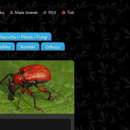
nka
Mapa stránek
RSS
Tisk
Nezvířáci / Plants / Fungi
stříky
Kontakt
Odkazy