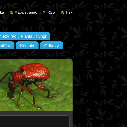
nka
Mapa stránek
RSS
Tisk
Nezvířáci / Plants / Fungi
stříky
Kontakt
Odkazy