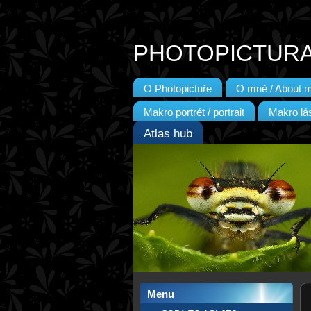
PHOTOPICTUR
O Photopictuře
O mně / About 
Makro portrét / portrait
Makro lás
Atlas hub
Menu