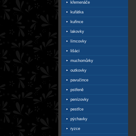
křemenáče
kuřátka
kuřince
lakovky
límcovky
lišáci
muchomůrky
outkovky
pavučince
pstřeně
penízovky
pestřce
pýchavky
ryzce