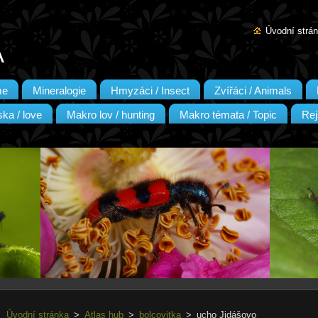
Úvodní strá
A
me
Mineralogie
Hmyzáci / Insect
Zvířáci / Animals
ka / love
Makro lov / hunting
Makro témata / Topic
Rej
Úvodní stránka
>
Atlas hub
>
bolcovitka
>
ucho Jidášovo