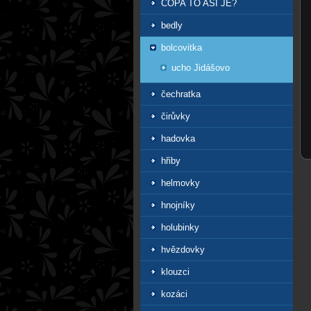
COPA TO ASI JE?
bedly
bolcovitka
ucho Jidášovo
čechratka
čirůvky
hadovka
hřiby
helmovky
hnojníky
holubinky
hvězdovky
klouzci
kozáci