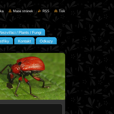
nka
Mapa stránek
RSS
Tisk
Nezvířáci / Plants / Fungi
stříky
Kontakt
Odkazy