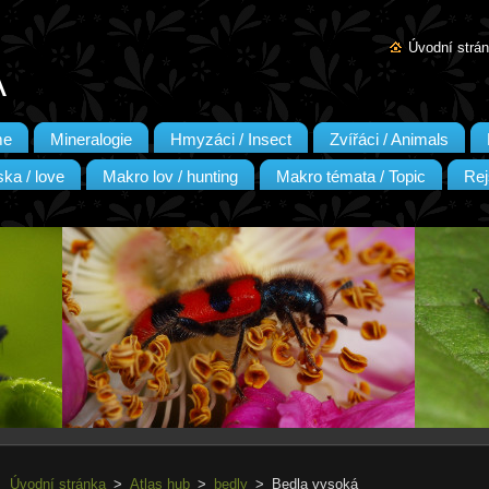
Úvodní strá
A
me
Mineralogie
Hmyzáci / Insect
Zvířáci / Animals
ka / love
Makro lov / hunting
Makro témata / Topic
Rej
Úvodní stránka
>
Atlas hub
>
bedly
>
Bedla vysoká