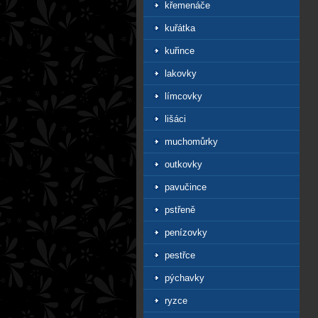
křemenáče
kuřátka
kuřince
lakovky
límcovky
lišáci
muchomůrky
outkovky
pavučince
pstřeně
penízovky
pestřce
pýchavky
ryzce