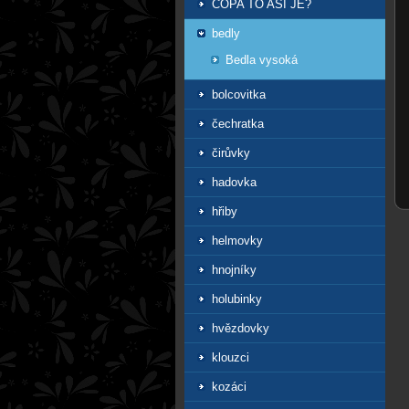
COPA TO ASI JE?
bedly
Bedla vysoká
bolcovitka
čechratka
čirůvky
hadovka
hřiby
helmovky
hnojníky
holubinky
hvězdovky
klouzci
kozáci