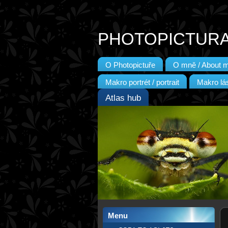
PHOTOPICTUR
O Photopictuře
O mně / About 
Makro portrét / portrait
Makro lás
Atlas hub
Menu